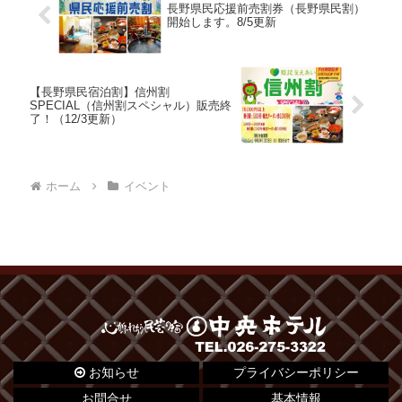
長野県民応援前売割券（長野県民割）
開始します。8/5更新
【長野県民宿泊割】信州割
SPECIAL（信州割スペシャル）販売終
了！（12/3更新）
ホーム
イベント
お知らせ
プライバシーポリシー
お問合せ
基本情報