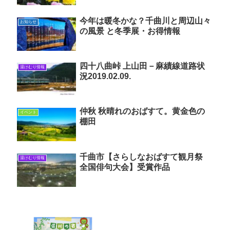
今年は暖冬かな？千曲川と周辺山々
お知らせ
の風景 と冬季展・お得情報
四十八曲峠 上山田－麻績線道路状
湯けむり情報
況2019.02.09.
仲秋 秋晴れのおばすて。黄金色の
イベント
棚田
千曲市【さらしなおばすて観月祭
湯けむり情報
全国俳句大会】受賞作品