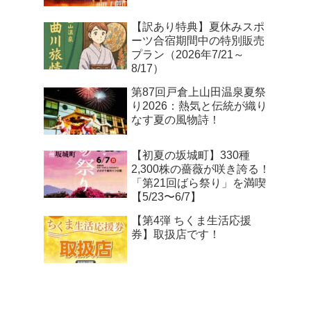
【訳あり特典】夏休みスポ
ーツ合宿期間中の特別販売
プラン（2026年7/21～
8/17）
第87回戸倉上山田温泉夏祭
り2026：熱気と伝統が織り
なす夏の風物詩！
【初夏の坂城町】330種
2,300株の薔薇が咲き誇る！
「第21回ばら祭り」を満喫
【5/23〜6/7】
【第4弾 ちくま生活応援
券】取扱店です！