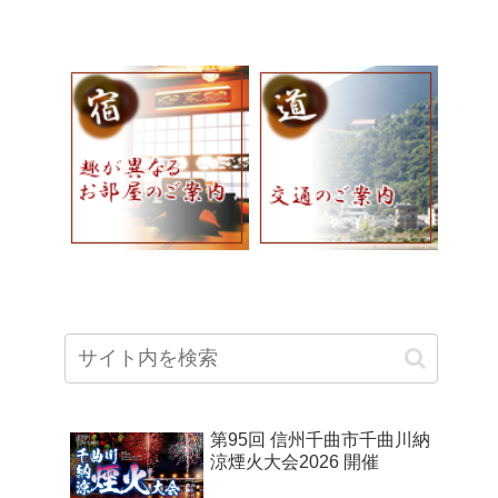
第95回 信州千曲市千曲川納
涼煙火大会2026 開催