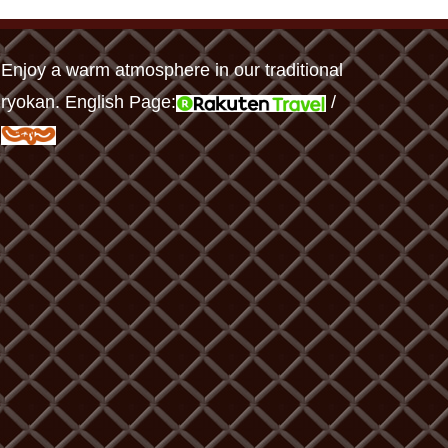
Enjoy a warm atmosphere in our traditional
ryokan. English Page:
/