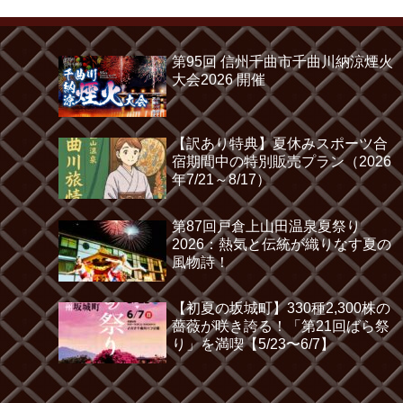
第95回 信州千曲市千曲川納涼煙火
大会2026 開催
【訳あり特典】夏休みスポーツ合
宿期間中の特別販売プラン（2026
年7/21～8/17）
第87回戸倉上山田温泉夏祭り
2026：熱気と伝統が織りなす夏の
風物詩！
【初夏の坂城町】330種2,300株の
薔薇が咲き誇る！「第21回ばら祭
り」を満喫【5/23〜6/7】