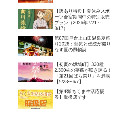
【訳あり特典】夏休みスポ
ーツ合宿期間中の特別販売
プラン（2026年7/21～
8/17）
第87回戸倉上山田温泉夏祭
り2026：熱気と伝統が織り
なす夏の風物詩！
【初夏の坂城町】330種
2,300株の薔薇が咲き誇る！
「第21回ばら祭り」を満喫
【5/23〜6/7】
【第4弾 ちくま生活応援
券】取扱店です！