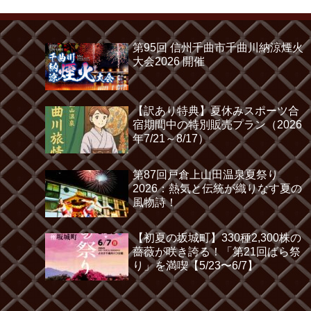
第95回 信州千曲市千曲川納涼煙火
大会2026 開催
【訳あり特典】夏休みスポーツ合
宿期間中の特別販売プラン（2026
年7/21～8/17）
第87回戸倉上山田温泉夏祭り
2026：熱気と伝統が織りなす夏の
風物詩！
【初夏の坂城町】330種2,300株の
薔薇が咲き誇る！「第21回ばら祭
り」を満喫【5/23〜6/7】