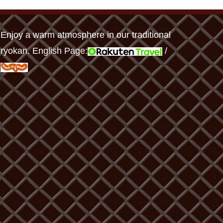
Enjoy a warm atmosphere in our traditional
ryokan. English Page:
/