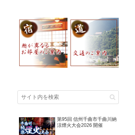
第95回 信州千曲市千曲川納
涼煙火大会2026 開催