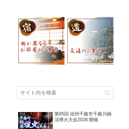
第95回 信州千曲市千曲川納
涼煙火大会2026 開催