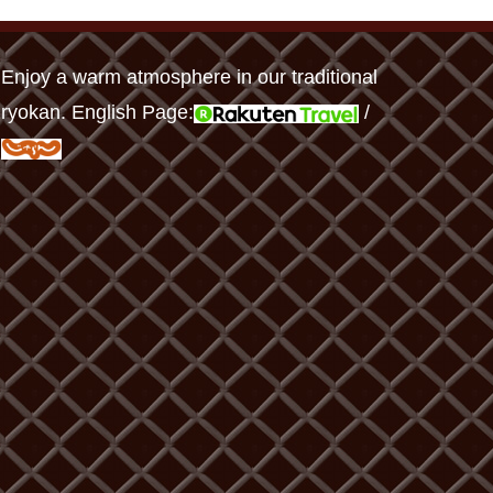
Enjoy a warm atmosphere in our traditional
ryokan. English Page:
/