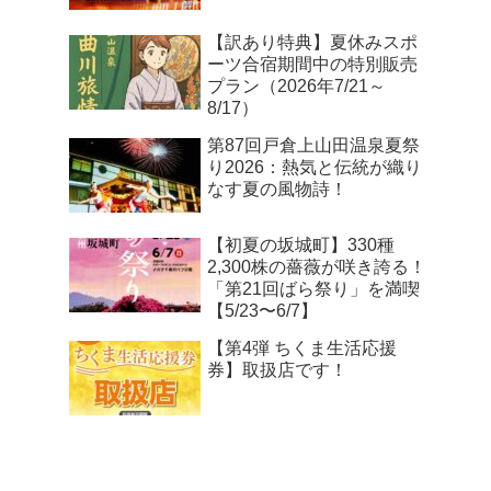
【訳あり特典】夏休みスポ
ーツ合宿期間中の特別販売
プラン（2026年7/21～
8/17）
第87回戸倉上山田温泉夏祭
り2026：熱気と伝統が織り
なす夏の風物詩！
【初夏の坂城町】330種
2,300株の薔薇が咲き誇る！
「第21回ばら祭り」を満喫
【5/23〜6/7】
【第4弾 ちくま生活応援
券】取扱店です！