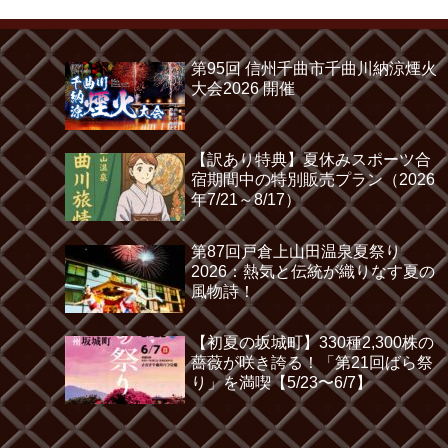
第95回 信州千曲市千曲川納涼煙火
大会2026 開催
【訳あり特典】夏休みスポーツ合
宿期間中の特別販売プラン（2026
年7/21～8/17）
第87回戸倉上山田温泉夏祭り
2026：熱気と伝統が織りなす夏の
風物詩！
【初夏の坂城町】330種2,300株の
薔薇が咲き誇る！「第21回ばら祭
り」を満喫【5/23〜6/7】