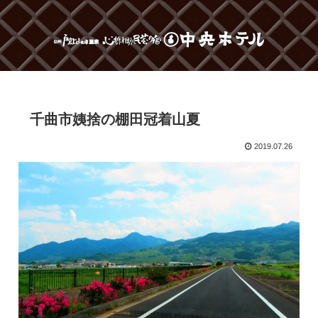
千曲市姨捨の棚田冠着山夏
2019.07.26