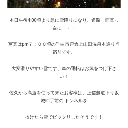
本日午後4:00頃より急に雪降りになり、道路一面真っ
白に・・・
写真はpm７：００頃の千曲市戸倉上山田温泉本通り当
宿前です。
大変滑りやすい雪です、車の運転はお気をつけ下さ
い！
佐久から高速を使って来たお客様は、上信越道下り坂
城IC手前の トンネルを
抜けたら雪でビックリしたそうです！