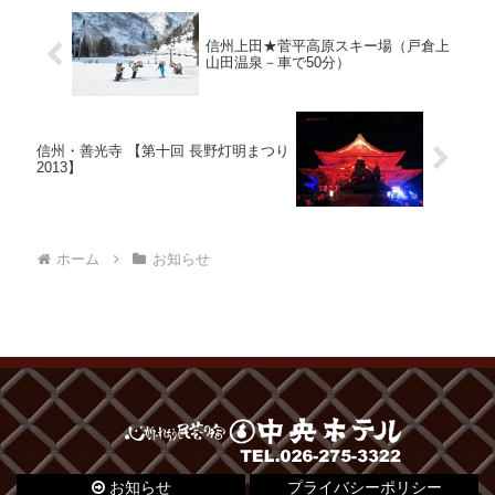
信州上田★菅平高原スキー場（戸倉上
山田温泉－車で50分）
信州・善光寺 【第十回 長野灯明まつり
2013】
ホーム
お知らせ
お知らせ
プライバシーポリシー