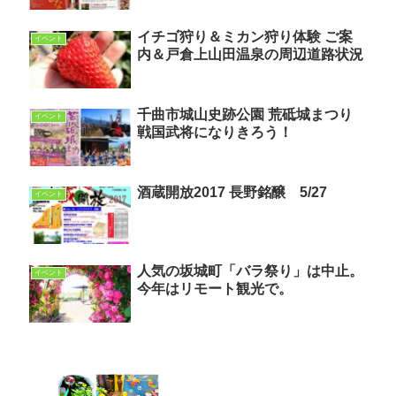
イチゴ狩り＆ミカン狩り体験 ご案
イベント
内＆戸倉上山田温泉の周辺道路状況
千曲市城山史跡公園 荒砥城まつり
イベント
戦国武将になりきろう！
酒蔵開放2017 長野銘醸 5/27
イベント
人気の坂城町「バラ祭り」は中止。
イベント
今年はリモート観光で。