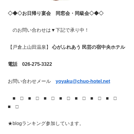
◇
◆◇
お日帰り宴会 同窓会・同級会
◇◆◇
のお問い合わせは▼下記で承り中！
【戸倉上山田温泉】
心がふれあう 民芸の宿中央ホテル
電話 026-275-3322
お問い合わせメール
yoyaku@chuo-hotel.net
■ □ ■ □ ■ □ ■ □ ■ □ ■ □ ■ □
■ □
★blogランキング参加しています。