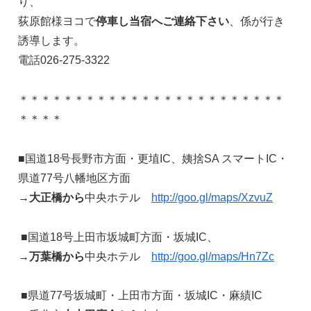
り、
荻原館様ヨコで
停車し当宿へご連絡下さい
、係が行き
誘導します。
電話026-275-3322
＊＊＊＊＊＊＊＊＊＊＊＊＊＊＊＊＊＊＊＊＊＊＊＊
＊＊＊＊
■国道18号長野市方面・更埴IC、姨捨SA スマートIC・
県道77号八幡地区方面
→
大正橋から
中央ホテル
http://goo.gl/maps/XzvuZ
■国道18号上田市坂城町方面・坂城IC、
→
万葉橋から
中央ホテル
http://goo.gl/maps/Hn7Zc
■県道77号坂城町・上田市方面・坂城IC・麻績IC