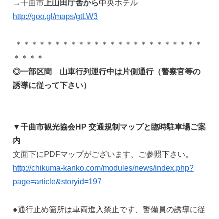
→千曲市
上山田庁舎から
中央ホテル
http://goo.gl/maps/gtLW3
＊＊＊＊＊＊＊＊＊＊＊＊＊＊＊＊＊＊＊＊＊＊＊＊
＊＊＊＊
◎一部区間 山車行列運行中は片側通行（警察官等の
誘導に従って下さい）
▼千曲市観光協会HP 交通規制マップと臨時駐車場ご案
内
文面下にPDFマップがございます、ご参照下さい。
http://chikuma-kanko.com/modules/news/index.php?
page=article&storyid=197
●通行止め箇所は車両進入禁止です、警備員の誘導に従